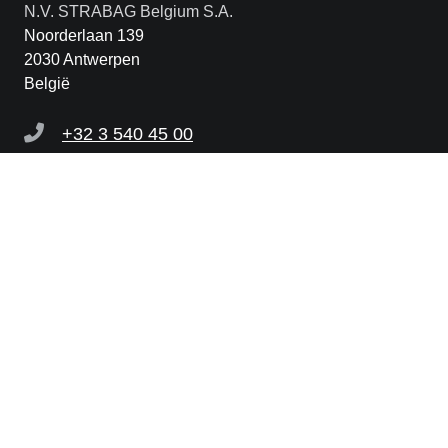
N.V. STRABAG Belgium S.A.
Noorderlaan 139
2030 Antwerpen
België
+32 3 540 45 00
belgium@strabag.com
Links
STRABAG SE
STRABAG eInvoicing
Meldingsplatform