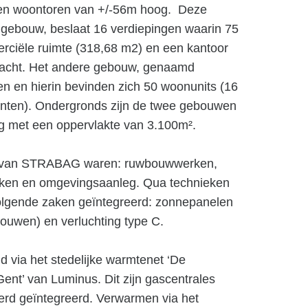
en woontoren van +/-56m hoog. Deze
ebouw, beslaat 16 verdiepingen waarin 75
ciële ruimte (318,68 m2) en een kantoor
racht. Het andere gebouw, genaamd
ngen en hierin bevinden zich 50 woonunits (16
nten). Ondergronds zijn de twee gebouwen
g met een oppervlakte van 3.100m².
t van STRABAG waren: ruwbouwwerken,
ieken en omgevingsaanleg. Qua technieken
lgende zaken geïntegreerd: zonnepanelen
bouwen) en verluchting type C.
 via het stedelijke warmtenet ‘De
ent’ van Luminus. Dit zijn gascentrales
rd geïntegreerd. Verwarmen via het