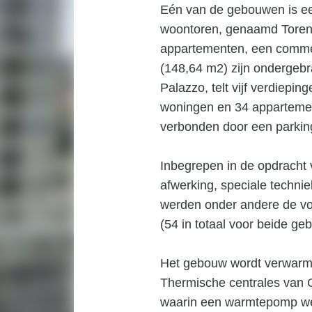
Eén van de gebouwen is e
woontoren, genaamd Toreng
appartementen, een commer
(148,64 m2) zijn ondergeb
Palazzo, telt vijf verdiepi
woningen en 34 apparteme
verbonden door een parkin
Inbegrepen in de opdrach
afwerking, speciale techn
werden onder andere de vo
(54 in totaal voor beide ge
Het gebouw wordt verwarmd
Thermische centrales van G
waarin een warmtepomp we