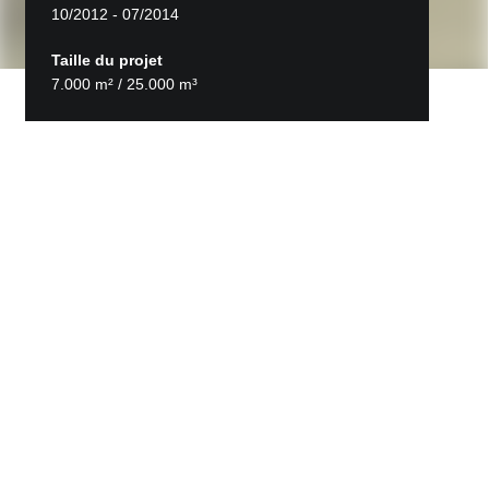
10/2012 - 07/2014
Taille du projet
7.000 m² / 25.000 m³
Retour aux projets
IncubaThor
Des fondations aux finitions, la SM STRABAG
Belgium - Kumpen a construit IncubaThor avec
précision, durabilité et une approche clé sur porte.
Le projet prévoyait la construction de bureaux pour la