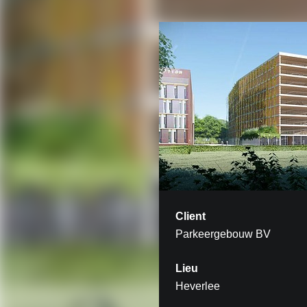
Client
Parkeergebouw BV
Lieu
Heverlee